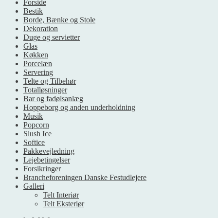
Forside
Bestik
Borde, Bænke og Stole
Dekoration
Duge og servietter
Glas
Køkken
Porcelæn
Servering
Telte og Tilbehør
Totalløsninger
Bar og fadølsanlæg
Hoppeborg og anden underholdning
Musik
Popcorn
Slush Ice
Softice
Pakkevejledning
Lejebetingelser
Forsikringer
Brancheforeningen Danske Festudlejere
Galleri
Telt Interiør
Telt Eksteriør