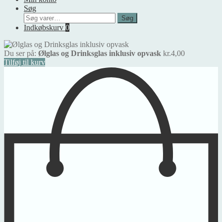
Søg
Søg
Søg
efter:
Indkøbskurv
0
Du ser på:
Ølglas og Drinksglas inklusiv opvask
kr.
4,00
Tilføj til kurv