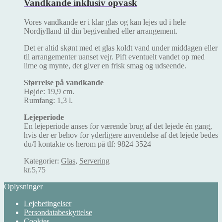
Vandkande inklusiv opvask
Vores vandkande er i klar glas og kan lejes ud i hele
Nordjylland til din begivenhed eller arrangement.
Det er altid skønt med et glas koldt vand under middagen eller
til arrangementer uanset vejr. Pift eventuelt vandet op med
lime og mynte, det giver en frisk smag og udseende.
Størrelse på vandkande
Højde: 19,9 cm.
Rumfang: 1,3 l.
Lejeperiode
En lejeperiode anses for værende brug af det lejede én gang,
hvis der er behov for yderligere anvendelse af det lejede bedes
du/I kontakte os herom på tlf: 9824 3524
Kategorier:
Glas
,
Servering
kr.
5,75
Oplysninger
Lejebetingelser
Persondatabeskyttelse
Cookies