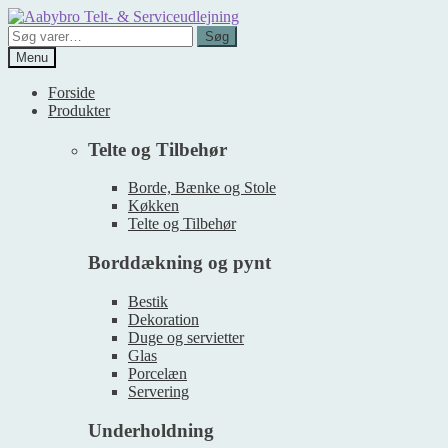
Spring
Spring
til
til
Søg
Søg
navigation
indhold
efter:
Menu
Forside
Produkter
Telte og Tilbehør
Borde, Bænke og Stole
Køkken
Telte og Tilbehør
Borddækning og pynt
Bestik
Dekoration
Duge og servietter
Glas
Porcelæn
Servering
Underholdning