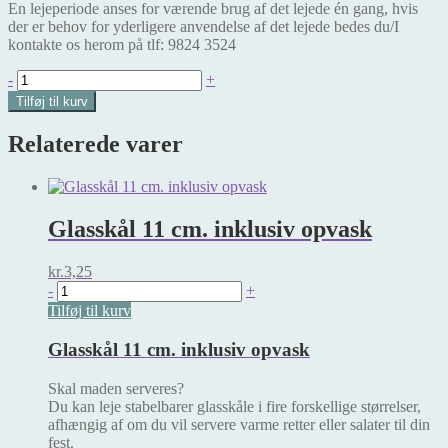
En lejeperiode anses for værende brug af det lejede én gang, hvis
der er behov for yderligere anvendelse af det lejede bedes du/I
kontakte os herom på tlf: 9824 3524
Ølglas
-
+
og
Tilføj til kurv
Drinksglas
inklusiv
Relaterede varer
opvask
antal
Glasskål 11 cm. inklusiv opvask
kr.
3,25
Glasskål
-
+
11
Tilføj til kurv
cm.
inklusiv
Glasskål 11 cm. inklusiv opvask
opvask
antal
Skal maden serveres?
Du kan leje stabelbarer glasskåle i fire forskellige størrelser,
afhængig af om du vil servere varme retter eller salater til din
fest.