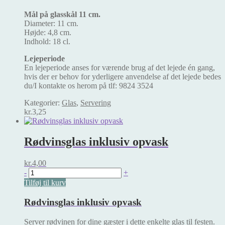
Mål på glasskål 11 cm.
Diameter: 11 cm.
Højde: 4,8 cm.
Indhold: 18 cl.
Lejeperiode
En lejeperiode anses for værende brug af det lejede én gang,
hvis der er behov for yderligere anvendelse af det lejede bedes
du/I kontakte os herom på tlf: 9824 3524
Kategorier:
Glas
,
Servering
kr.
3,25
Rødvinsglas inklusiv opvask
kr.
4,00
Rødvinsglas
-
+
inklusiv
Tilføj til kurv
opvask
antal
Rødvinsglas inklusiv opvask
Server rødvinen for dine gæster i dette enkelte glas til festen.