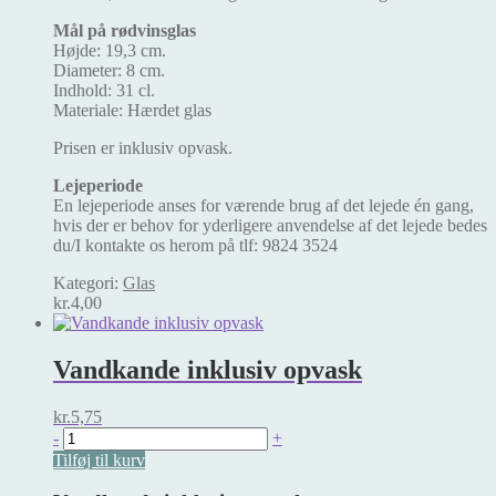
Mål på rødvinsglas
Højde: 19,3 cm.
Diameter: 8 cm.
Indhold: 31 cl.
Materiale: Hærdet glas
Prisen er inklusiv opvask.
Lejeperiode
En lejeperiode anses for værende brug af det lejede én gang,
hvis der er behov for yderligere anvendelse af det lejede bedes
du/I kontakte os herom på tlf: 9824 3524
Kategori:
Glas
kr.
4,00
Vandkande inklusiv opvask
kr.
5,75
Vandkande
-
+
inklusiv
Tilføj til kurv
opvask
antal