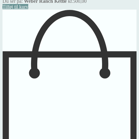
Du ser på:
Weber Ranch Kettle
kr.
500,00
Tilføj til kurv