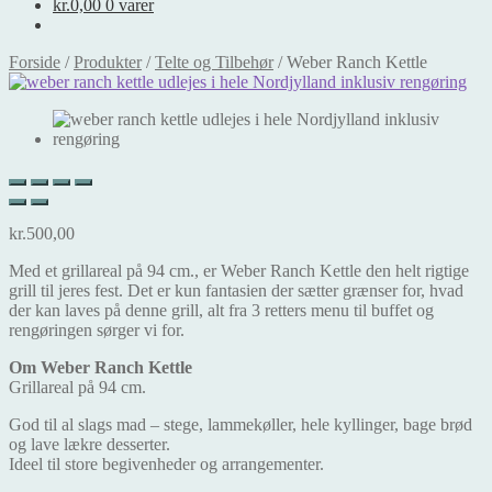
kr.
0,00
0 varer
Forside
/
Produkter
/
Telte og Tilbehør
/
Weber Ranch Kettle
kr.
500,00
Med et grillareal på 94 cm., er Weber Ranch Kettle den helt rigtige
grill til jeres fest. Det er kun fantasien der sætter grænser for, hvad
der kan laves på denne grill, alt fra 3 retters menu til buffet og
rengøringen sørger vi for.
Om Weber Ranch Kettle
Grillareal på 94 cm.
God til al slags mad – stege, lammekøller, hele kyllinger, bage brød
og lave lækre desserter.
Ideel til store begivenheder og arrangementer.