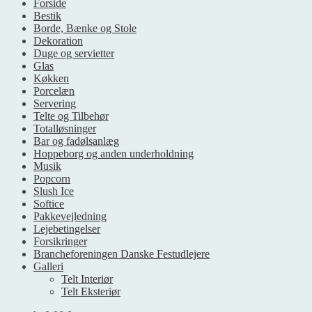
Forside
Bestik
Borde, Bænke og Stole
Dekoration
Duge og servietter
Glas
Køkken
Porcelæn
Servering
Telte og Tilbehør
Totalløsninger
Bar og fadølsanlæg
Hoppeborg og anden underholdning
Musik
Popcorn
Slush Ice
Softice
Pakkevejledning
Lejebetingelser
Forsikringer
Brancheforeningen Danske Festudlejere
Galleri
Telt Interiør
Telt Eksteriør