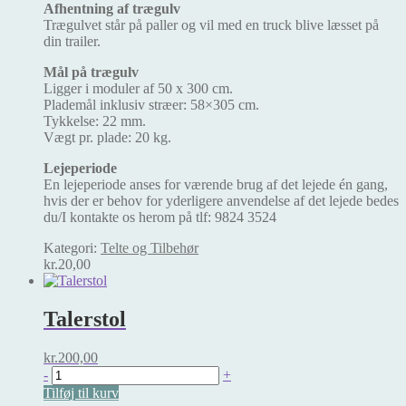
Afhentning af trægulv
Trægulvet står på paller og vil med en truck blive læsset på
din trailer.
Mål på trægulv
Ligger i moduler af 50 x 300 cm.
Plademål inklusiv stræer: 58×305 cm.
Tykkelse: 22 mm.
Vægt pr. plade: 20 kg.
Lejeperiode
En lejeperiode anses for værende brug af det lejede én gang,
hvis der er behov for yderligere anvendelse af det lejede bedes
du/I kontakte os herom på tlf: 9824 3524
Kategori:
Telte og Tilbehør
kr.
20,00
Talerstol
kr.
200,00
Talerstol
-
+
antal
Tilføj til kurv