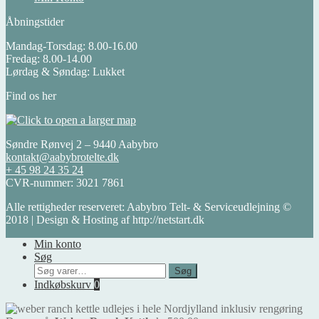
Åbningstider
Mandag-Torsdag: 8.00-16.00
Fredag: 8.00-14.00
Lørdag & Søndag: Lukket
Find os her
Søndre Rønvej 2 – 9440 Aabybro
kontakt@aabybrotelte.dk
+ 45 98 24 35 24
CVR-nummer: 3021 7861
Alle rettigheder reserveret: Aabybro Telt- & Serviceudlejning ©
2018 | Design & Hosting af http://netstart.dk
Min konto
Søg
Søg
Søg
efter:
Indkøbskurv
0