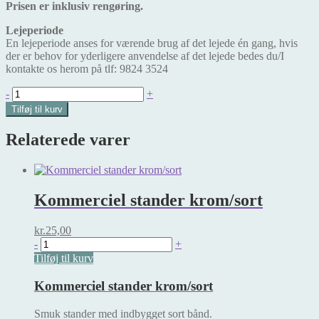
Prisen er inklusiv rengøring.
Lejeperiode
En lejeperiode anses for værende brug af det lejede én gang, hvis
der er behov for yderligere anvendelse af det lejede bedes du/I
kontakte os herom på tlf: 9824 3524
Weber
-
+
Ranch
Tilføj til kurv
Kettle
antal
Relaterede varer
Kommerciel stander krom/sort
kr.
25,00
Kommerciel
-
+
stander
Tilføj til kurv
krom/sort
antal
Kommerciel stander krom/sort
Smuk stander med indbygget sort bånd.