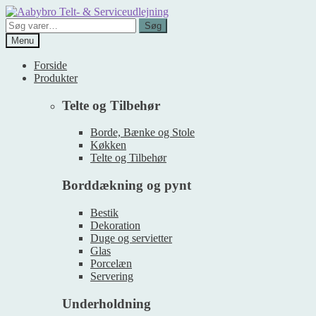
Spring
Spring
til
til
Søg
Søg
navigation
indhold
efter:
Menu
Forside
Produkter
Telte og Tilbehør
Borde, Bænke og Stole
Køkken
Telte og Tilbehør
Borddækning og pynt
Bestik
Dekoration
Duge og servietter
Glas
Porcelæn
Servering
Underholdning