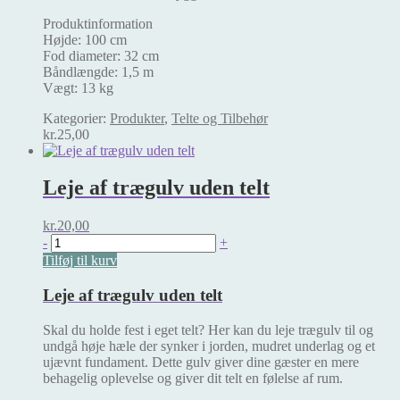
Produktinformation
Højde: 100 cm
Fod diameter: 32 cm
Båndlængde: 1,5 m
Vægt: 13 kg
Kategorier:
Produkter
,
Telte og Tilbehør
kr.
25,00
Leje af trægulv uden telt
kr.
20,00
Leje
-
+
af
Tilføj til kurv
trægulv
uden
Leje af trægulv uden telt
telt
antal
Skal du holde fest i eget telt? Her kan du leje trægulv til og
undgå høje hæle der synker i jorden, mudret underlag og et
ujævnt fundament. Dette gulv giver dine gæster en mere
behagelig oplevelse og giver dit telt en følelse af rum.